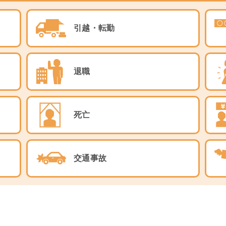
票選挙および当選の公告について
引越・転勤
議員理事立候補者の公告について
職の公告について
退職
公告について
保健指導について
死亡
のお知らせ
「”折れない体”をめざす骨活の基本と実践ポイント」のご案内
交通事故
医薬品とバイオシミラー（バイオ後続品）」
による解約および移転のお知らせ
26年度歯科オンラインセミナー」開催のご案内