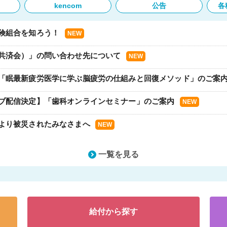
kencom
公告
各
険組合を知ろう！
共済会）」の問い合わせ先について
「眠最新疲労医学に学ぶ脳疲労の仕組みと回復メソッド」のご案
ブ配信決定】「歯科オンラインセミナー」のご案内
より被災されたみなさまへ
養費制度が改正されます
一覧を見る
市の土砂崩れにより被災されたみなさまへ
誌「すこやか健保7月号」の掲載について
給付から探す
認方法について