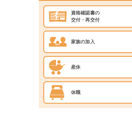
2026/07/10
【公告】理事選挙の無投
資格確認書の
2026/07/06
【公告】第39期組合会
交付・再交付
2026/07/01
【公告】議員の就職・退
家族の加入
2026/07/01
【公告】理事選挙執行の
2026/07/01
健康保険組合が実施する
産休
2026/07/01
健康コンテンツ動画掲載
2026/06/29
（アーカイブ配信開始）
休職
2026/06/25
ご存じですか？「バイオ
2026/06/24
契約健診機関の施設統合
2026/06/22
【7/11開催】 「20