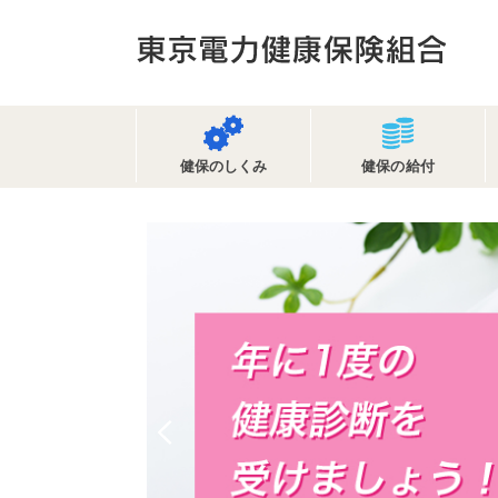
健保のしくみ
健保の給付